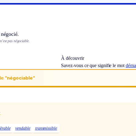
 négocié.
 n’est pas négociable.
À découvrir
Savez-vous ce que signifie le mot
démat
de
“négociable“
x
férable
vendable
transmissible