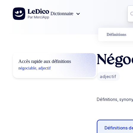
Aller au contenu
Co
Dictionnaire
0
r
Définitions
Négo
Accès rapide aux définitions
négociable, adjectif
adjectif
Définitions, synon
Définitions 