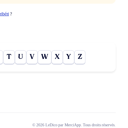
ribéri
?
T
U
V
W
X
Y
Z
© 2026 LeDico par MerciApp. Tous droits réservés.