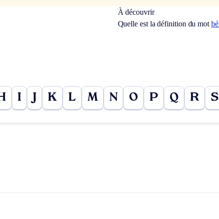
À découvrir
Quelle est la définition du mot
bé
H
I
J
K
L
M
N
O
P
Q
R
S