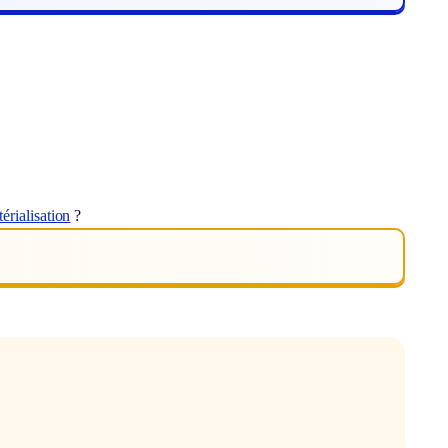
érialisation
?