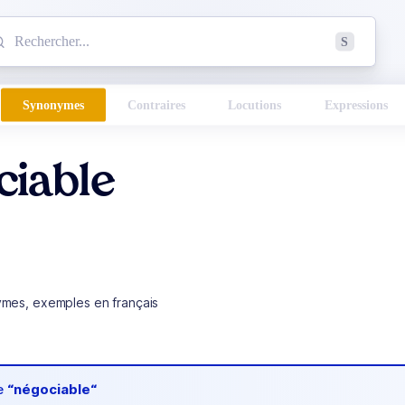
mmencez à chercher un mot dans le dictionnaire :
S
esults found.
Synonymes
Contraires
Locutions
Expressions
ciable
ymes, exemples en français
de
“négociable“