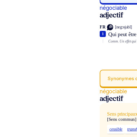
négociable
adjectif
FR
[negɔsjabl]
Qui peut être
1
Comm.
Un effet qui
Synonymes 
négociable
adjectif
Sens principau
[Sens commun]
cessible
trans