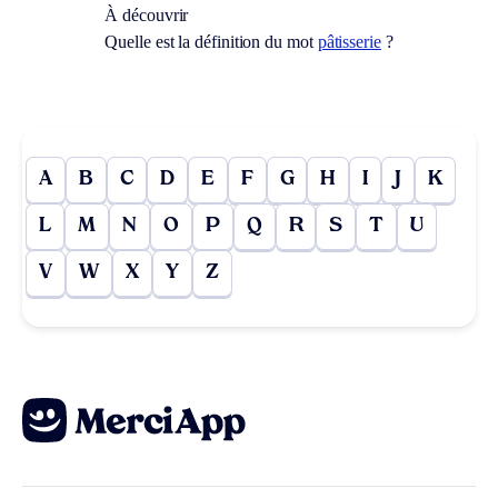
À découvrir
Quelle est la définition du mot
pâtisserie
?
A
B
C
D
E
F
G
H
I
J
K
L
M
N
O
P
Q
R
S
T
U
V
W
X
Y
Z