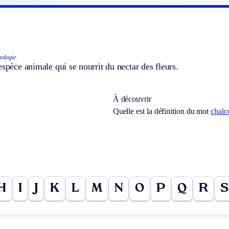
hologie.
espèce animale qui se nourrit du nectar des fleurs.
À découvrir
Quelle est la définition du mot
chalc
H
I
J
K
L
M
N
O
P
Q
R
S