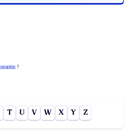
ographie
?
T
U
V
W
X
Y
Z