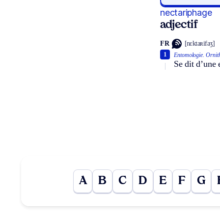
nectariphage
adjectif
FR
[nɛktaʀifaʒ]
1
Entomologie.
Ornit
Se dit d’une 
A
B
C
D
E
F
G