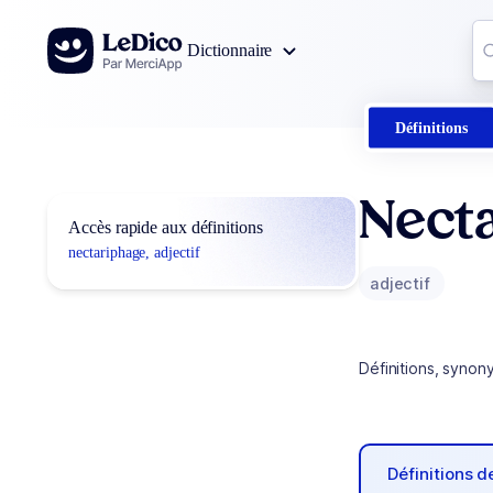
Aller au contenu
Co
Dictionnaire
0
r
Définitions
Nect
Accès rapide aux définitions
nectariphage, adjectif
adjectif
Définitions, synon
Définitions 