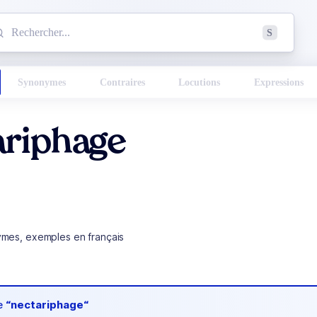
mmencez à chercher un mot dans le dictionnaire :
S
esults found.
Synonymes
Contraires
Locutions
Expressions
ariphage
ymes, exemples en français
de
“nectariphage“