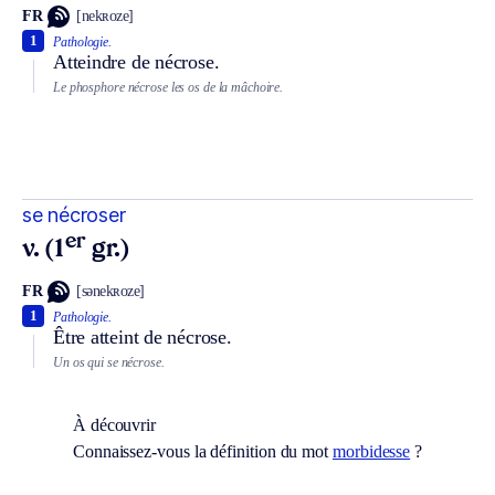
FR
[nekʀoze]
1
Pathologie.
Atteindre de nécrose.
Le phosphore nécrose les os de la mâchoire.
se nécroser
er
v. (1
gr.)
FR
[sənekʀoze]
1
Pathologie.
Être atteint de nécrose.
Un os qui se nécrose.
À découvrir
Connaissez-vous la définition du mot
morbidesse
?