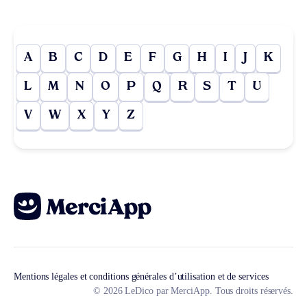
A
B
C
D
E
F
G
H
I
J
K
L
M
N
O
P
Q
R
S
T
U
V
W
X
Y
Z
Mentions légales et conditions générales d’utilisation et de services
© 2026 LeDico par MerciApp. Tous droits réservés.