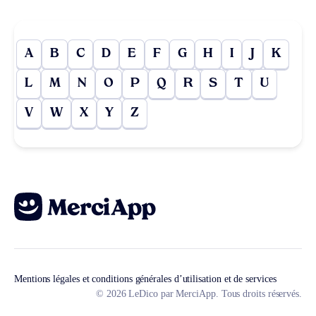
A
B
C
D
E
F
G
H
I
J
K
L
M
N
O
P
Q
R
S
T
U
V
W
X
Y
Z
Mentions légales et conditions générales d’utilisation et de services
© 2026 LeDico par MerciApp. Tous droits réservés.