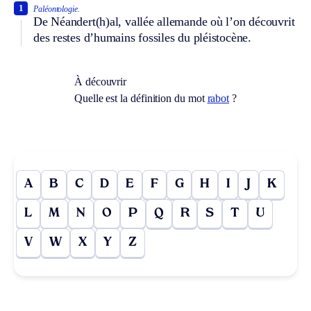
1
Paléontologie.
De Néandert(h)al, vallée allemande où l’on découvrit
des restes d’humains fossiles du pléistocène.
À découvrir
Quelle est la définition du mot
rabot
?
A
B
C
D
E
F
G
H
I
J
K
L
M
N
O
P
Q
R
S
T
U
V
W
X
Y
Z