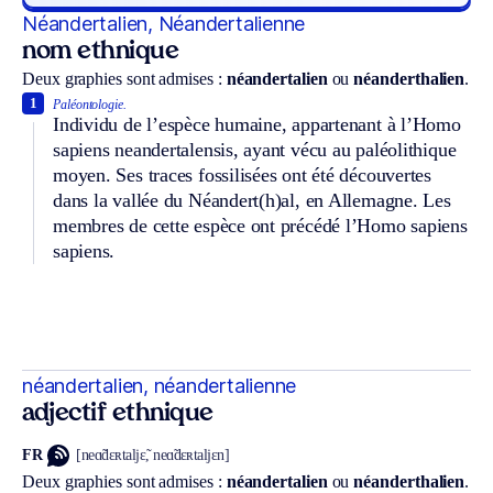
Néandertalien, Néandertalienne
nom ethnique
Deux graphies sont admises :
néandertalien
ou
néanderthalien
.
1
Paléontologie.
Individu de l’espèce humaine, appartenant à l’Homo
sapiens neandertalensis, ayant vécu au paléolithique
moyen. Ses traces fossilisées ont été découvertes
dans la vallée du Néandert(h)al, en Allemagne. Les
membres de cette espèce ont précédé l’Homo sapiens
sapiens.
néandertalien, néandertalienne
adjectif ethnique
FR
[neɑ̃dɛʀtaljɛ̃, neɑ̃dɛʀtaljɛn]
Deux graphies sont admises :
néandertalien
ou
néanderthalien
.