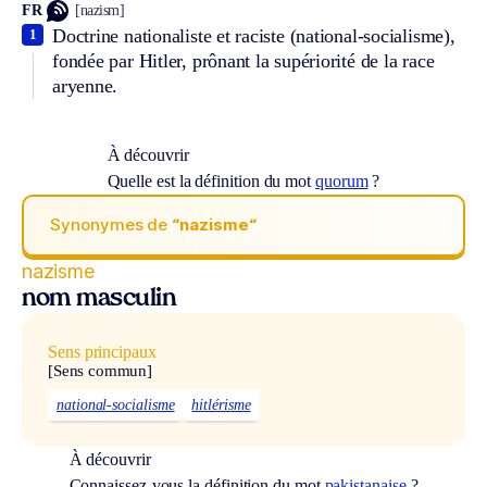
FR
[nazism]
Doctrine nationaliste et raciste (national-socialisme),
1
fondée par Hitler, prônant la supériorité de la race
aryenne.
À découvrir
Quelle est la définition du mot
quorum
?
Synonymes de
“nazisme“
nazisme
nom masculin
Sens principaux
[Sens commun]
national-socialisme
hitlérisme
À découvrir
Connaissez-vous la définition du mot
pakistanaise
?