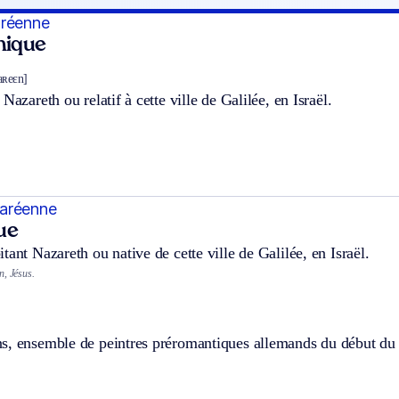
aréenne
hnique
aʀeɛn]
Nazareth ou relatif à cette ville de Galilée, en Israël.
aréenne
ue
tant Nazareth ou native de cette ville de Galilée, en Israël.
, Jésus.
.
s, ensemble de peintres préromantiques allemands du début d