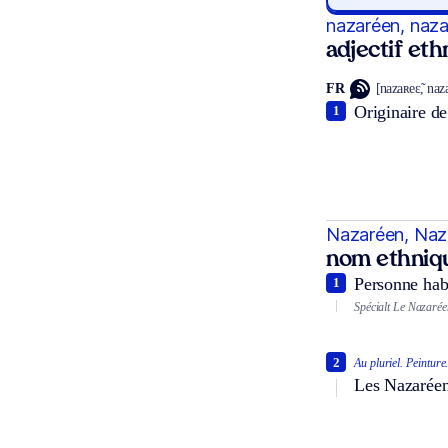
nazaréen, naz
adjectif et
FR
[nazaʀeɛ̃, naz
Originaire de 
1
Nazaréen, Naz
nom ethniq
Personne habi
1
Spécialt
Le Nazaréen
2
Au pluriel.
Peinture
Les Nazaréen