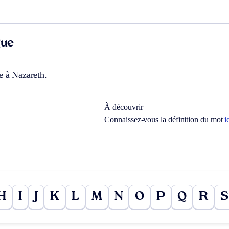
gue
e à Nazareth.
À découvrir
Connaissez-vous la définition du mot
i
H
I
J
K
L
M
N
O
P
Q
R
S