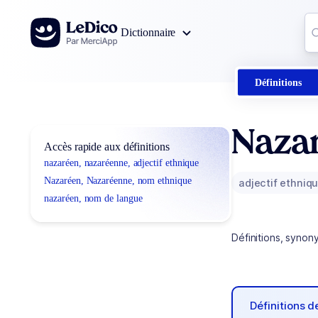
Aller au contenu
Co
Dictionnaire
0
r
Définitions
Naza
Accès rapide aux définitions
nazaréen, nazaréenne, adjectif ethnique
Nazaréen, Nazaréenne, nom ethnique
adjectif ethniq
nazaréen, nom de langue
Définitions, synon
Définitions 