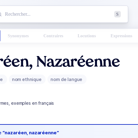
mmencez à chercher un mot dans le dictionnaire :
S
esults found.
Synonymes
Contraires
Locutions
Expressions
réen, Nazaréenne
ue
nom ethnique
nom de langue
ymes, exemples en français
de
“nazaréen, nazaréenne“