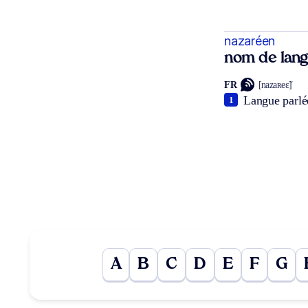
nazaréen
nom de lan
FR
[nazaʀeɛ̃]
Langue parlé
1
A
B
C
D
E
F
G