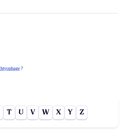
chtyophage
?
T
U
V
W
X
Y
Z