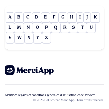
A
B
C
D
E
F
G
H
I
J
K
L
M
N
O
P
Q
R
S
T
U
V
W
X
Y
Z
Mentions légales et conditions générales d’utilisation et de services
© 2026 LeDico par MerciApp. Tous droits réservés.