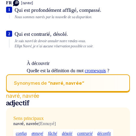
FR
[navʀe]
Qui est profondément affligé, compassé.
1
Nous sommes navrés par la nouvelle de sa disparition.
Qui est contrarié, désolé.
2
Je suis navré de devoir annuler notre rendez-vous.
Ellipt
Navré, je n’ai aucune réservation possible ce soir.
À découvrir
Quelle est la définition du mot
cromesquis
?
Synonymes de
“navré, navrée“
navré, navrée
adjectif
Sens principaux
navré, navrée
[Ennuyé]
confus
ennuyé
fâché
désolé
contrarié
déconfit