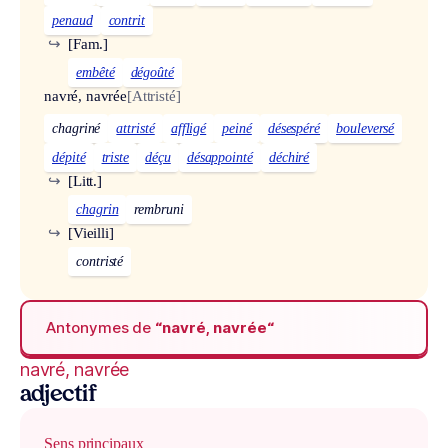
penaud
contrit
↪
[Fam.]
embêté
dégoûté
navré, navrée
[Attristé]
chagriné
attristé
affligé
peiné
désespéré
bouleversé
dépité
triste
déçu
désappointé
déchiré
↪
[Litt.]
chagrin
rembruni
↪
[Vieilli]
contristé
Antonymes de
“navré, navrée“
navré, navrée
adjectif
Sens principaux