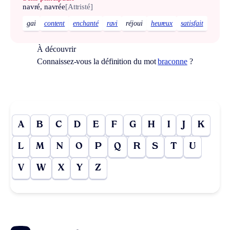
navré, navrée
[Attristé]
gai
content
enchanté
ravi
réjoui
heureux
satisfait
À découvrir
Connaissez-vous la définition du mot
braconne
?
A
B
C
D
E
F
G
H
I
J
K
L
M
N
O
P
Q
R
S
T
U
V
W
X
Y
Z