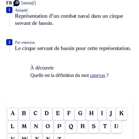
FR
[nomaʃi]
1
Antiquité.
Représentation d’un combat naval dans un cirque
servant de bassin.
2
Par extension.
Le cirque servant de bassin pour cette représentation.
À découvrir
Quelle est la définition du mot
canevas
?
A
B
C
D
E
F
G
H
I
J
K
L
M
N
O
P
Q
R
S
T
U