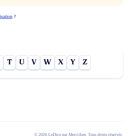
isation
?
T
U
V
W
X
Y
Z
© 2026 LeDico par MerciApp. Tous droits réservés.