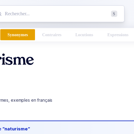
mmencez à chercher un mot dans le dictionnaire :
S
esults found.
Synonymes
Contraires
Locutions
Expressions
risme
ymes, exemples en français
de
“naturisme“