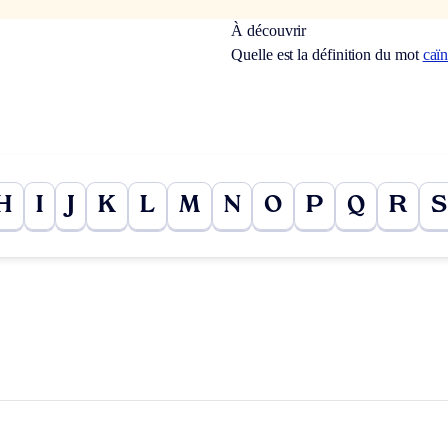
À découvrir
Quelle est la définition du mot
caïn
H
I
J
K
L
M
N
O
P
Q
R
S