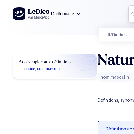
Aller au contenu
Co
Dictionnaire
0
r
Définitions
Natu
Accès rapide aux définitions
naturisme, nom masculin
nom masculin
Définitions, synon
Définitions 