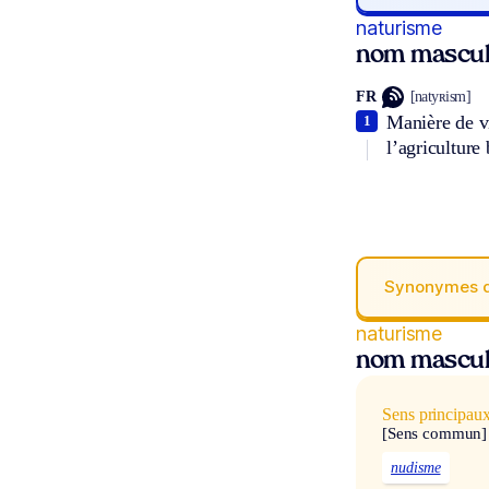
naturisme
nom mascul
FR
[natyʀism]
Manière de vi
1
l’agriculture
Synonymes 
naturisme
nom mascul
Sens principau
[Sens commun]
nudisme