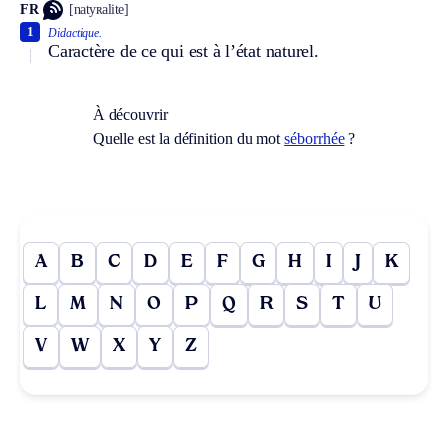
FR
[natyʀalite]
1
Didactique.
Caractère de ce qui est à l’état naturel.
À découvrir
Quelle est la définition du mot
séborrhée
?
A
B
C
D
E
F
G
H
I
J
K
L
M
N
O
P
Q
R
S
T
U
V
W
X
Y
Z