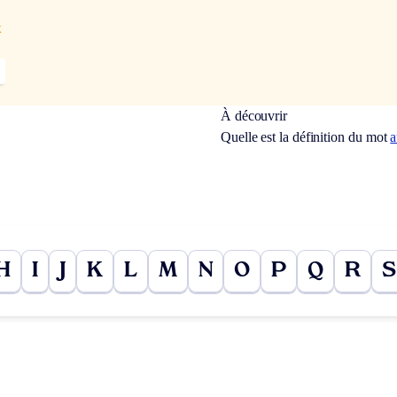
x
À découvrir
Quelle est la définition du mot
a
H
I
J
K
L
M
N
O
P
Q
R
S