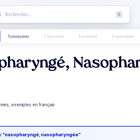
mmencez à chercher un mot dans le dictionnaire :
S
esults found.
Synonymes
Contraires
Locutions
Expressions
pharyngé, Nasopha
ymes, exemples en français
de
“nasopharyngé, nasopharyngée“