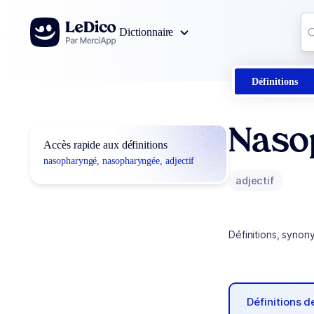
Aller au contenu
Co
Dictionnaire
0
r
Définitions
Naso
Accès rapide aux définitions
nasopharyngé, nasopharyngée, adjectif
adjectif
Définitions, synon
Définitions 