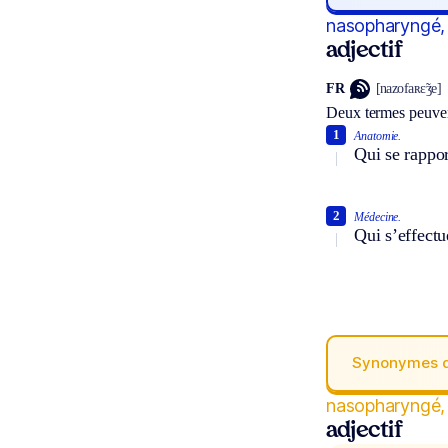
nasopharyngé,
adjectif
FR
[nazofaʀɛ̃ʒe]
Deux termes peuven
1
Anatomie.
Qui se rappor
2
Médecine.
Qui s’effectu
Synonymes 
nasopharyngé,
adjectif