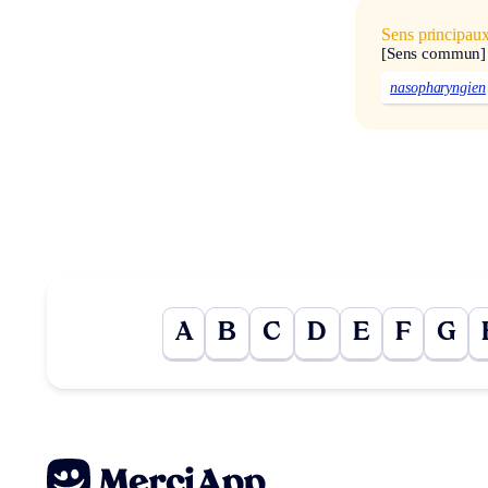
Sens principau
[Sens commun]
nasopharyngien
A
B
C
D
E
F
G