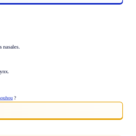
s nasales.
rynx.
houhou
?