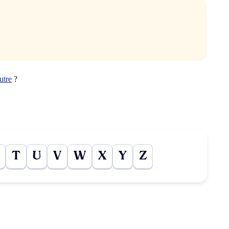
utre
?
T
U
V
W
X
Y
Z