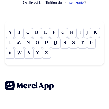
Quelle est la définition du mot
schizonte
?
A
B
C
D
E
F
G
H
I
J
K
L
M
N
O
P
Q
R
S
T
U
V
W
X
Y
Z