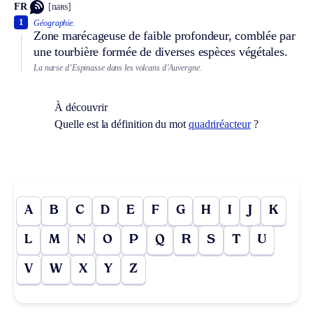
FR
[naʀs]
1
Géographie.
Zone marécageuse de faible profondeur, comblée par
une tourbière formée de diverses espèces végétales.
La narse d’Espinasse dans les volcans d’Auvergne.
À découvrir
Quelle est la définition du mot
quadriréacteur
?
A
B
C
D
E
F
G
H
I
J
K
L
M
N
O
P
Q
R
S
T
U
V
W
X
Y
Z