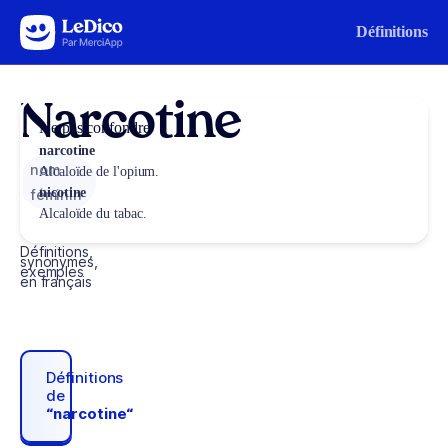
Aller au contenu
Définitions
Narcotine
Ne pas confondre
narcotine
nom
Alcaloïde de l'opium.
nicotine
féminin
Alcaloïde du tabac.
Définitions,
synonymes,
exemples
en français
Définitions
de
“narcotine“