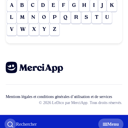
A
B
C
D
E
F
G
H
I
J
K
L
M
N
O
P
Q
R
S
T
U
V
W
X
Y
Z
Mentions légales et conditions générales d’utilisation et de services
© 2026 LeDico par MerciApp. Tous droits réservés.
Rechercher
Menu