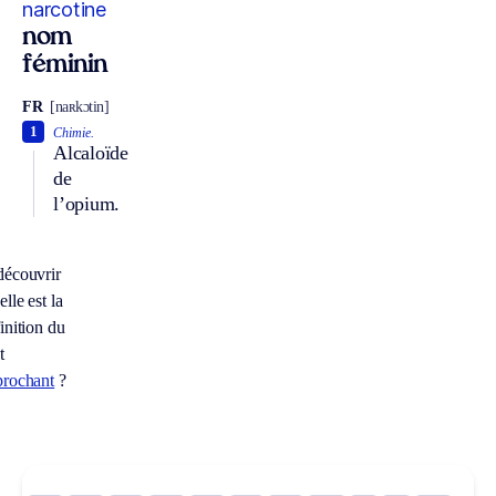
narcotine
nom
féminin
FR
[naʀkɔtin]
1
Chimie.
Alcaloïde
de
l’opium.
découvrir
lle est la
inition du
t
prochant
?