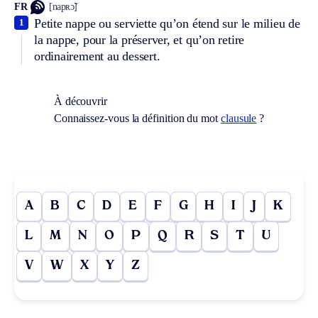
FR
[napʀɔ̃]
Petite nappe ou serviette qu’on étend sur le milieu de
1
la nappe, pour la préserver, et qu’on retire
ordinairement au dessert.
À découvrir
Connaissez-vous la définition du mot
clausule
?
A
B
C
D
E
F
G
H
I
J
K
L
M
N
O
P
Q
R
S
T
U
V
W
X
Y
Z