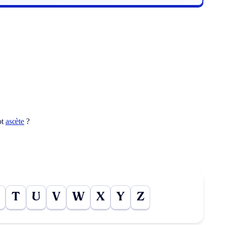
ot
ascète
?
T
U
V
W
X
Y
Z