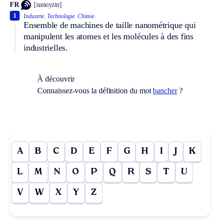
FR
[nanoyzin]
1
Industrie.
Technologie.
Chimie.
Ensemble de machines de taille nanométrique qui
manipulent les atomes et les molécules à des fins
industrielles.
À découvrir
Connaissez-vous la définition du mot
bancher
?
A
B
C
D
E
F
G
H
I
J
K
L
M
N
O
P
Q
R
S
T
U
V
W
X
Y
Z