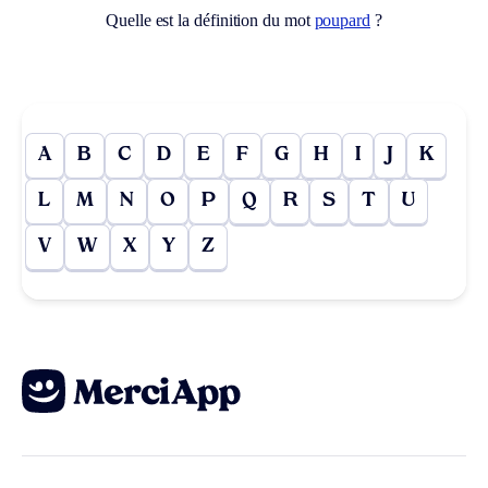
Quelle est la définition du mot
poupard
?
A
B
C
D
E
F
G
H
I
J
K
L
M
N
O
P
Q
R
S
T
U
V
W
X
Y
Z