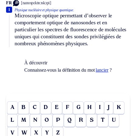
FR
[nanospɛktʀɔskɔpi]
1
Physique nucléaire et physique quantique.
Microscopie optique permettant d’observer le
comportement optique de nanosondes et en
particulier les spectres de fluorescence de molécules
uniques qui constituent des sondes privilégiées de
nombreux phénomènes physiques.
À découvrir
Connaissez-vous la définition du mot
lancier
?
A
B
C
D
E
F
G
H
I
J
K
L
M
N
O
P
Q
R
S
T
U
V
W
X
Y
Z