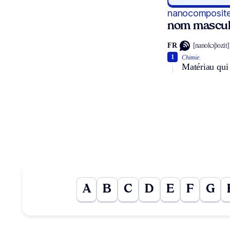
nanocomposit
nom mascul
FR
[nanokɔ̃pozit]
1
Chimie.
Matériau qui 
A
B
C
D
E
F
G