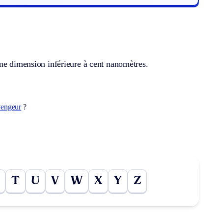
une dimension inférieure à cent nanomètres.
vengeur
?
T
U
V
W
X
Y
Z