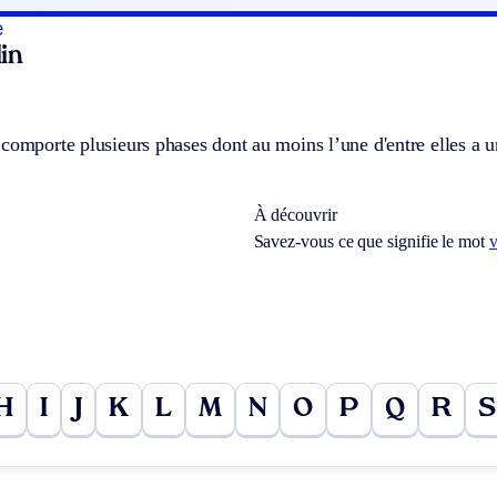
e
in
comporte plusieurs phases dont au moins l’une d'entre elles a 
À découvrir
Savez-vous ce que signifie le mot
H
I
J
K
L
M
N
O
P
Q
R
S