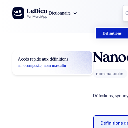
Aller au contenu
Co
Dictionnaire
0
r
Définitions
Nano
Accès rapide aux définitions
nanocomposite, nom masculin
nom masculin
Définitions, synon
Définitions 