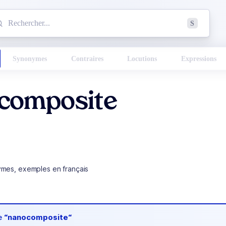
mmencez à chercher un mot dans le dictionnaire :
S
esults found.
Synonymes
Contraires
Locutions
Expressions
composite
ymes, exemples en français
de
“nanocomposite“