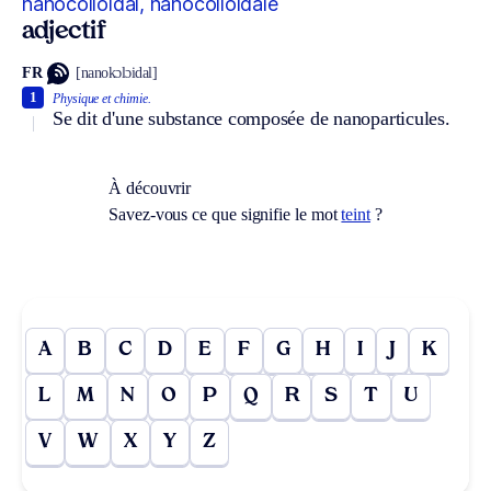
nanocolloïdal, nanocolloïdale
adjectif
FR
[nanokɔlɔidal]
1
Physique et chimie.
Se dit d'une substance composée de nanoparticules.
À découvrir
Savez-vous ce que signifie le mot
teint
?
A
B
C
D
E
F
G
H
I
J
K
L
M
N
O
P
Q
R
S
T
U
V
W
X
Y
Z