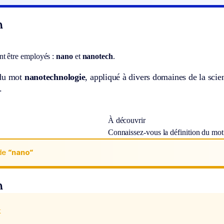
n
t être employés :
nano
et
nanotech
.
 du mot
nanotechnologie
, appliqué à divers domaines de la scie
.
À découvrir
Connaissez-vous la définition du mo
de
“nano“
n
x