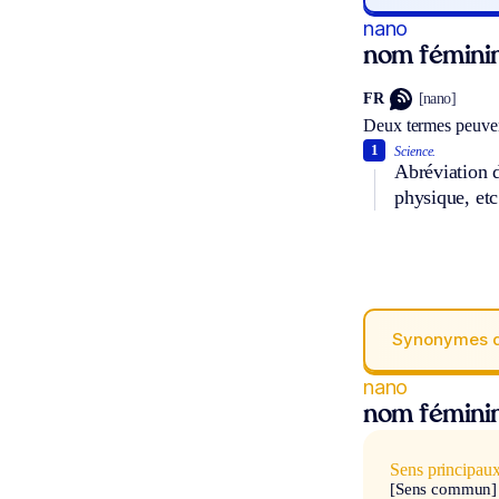
nano
nom fémini
FR
[nano]
Deux termes peuven
1
Science.
Abréviation
physique, etc
Synonymes 
nano
nom fémini
Sens principau
[Sens commun]