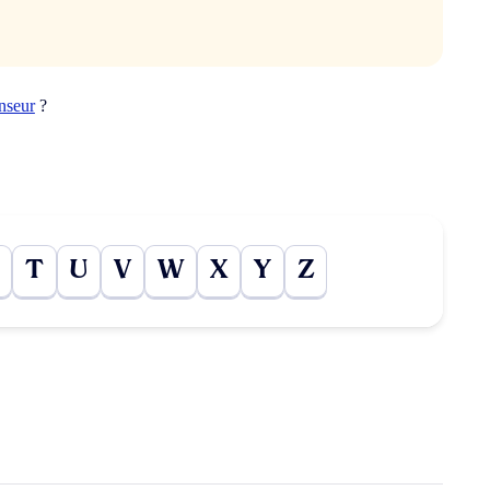
nseur
?
T
U
V
W
X
Y
Z