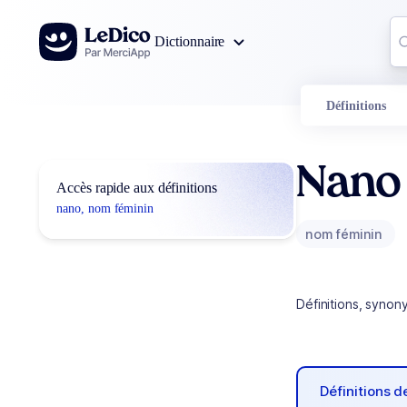
Aller au contenu
Co
Dictionnaire
0
r
Définitions
Nano
Accès rapide aux définitions
nano, nom féminin
nom féminin
Définitions, synon
Définitions 