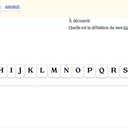
e
nanotech
À découvrir
Quelle est la définition du mot
da
H
I
J
K
L
M
N
O
P
Q
R
S