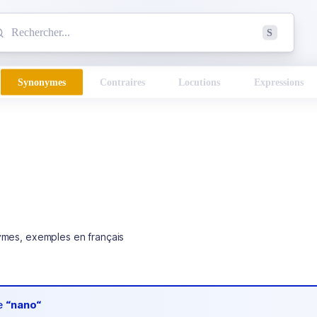
mmencez à chercher un mot dans le dictionnaire :
S
esults found.
Synonymes
Contraires
Locutions
Expressions
ymes, exemples en français
de
“nano“