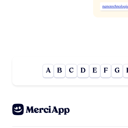
nanotechnologi
A
B
C
D
E
F
G