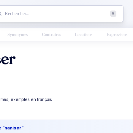
mmencez à chercher un mot dans le dictionnaire :
S
esults found.
Synonymes
Contraires
Locutions
Expressions
ser
ymes, exemples en français
de
“naniser“