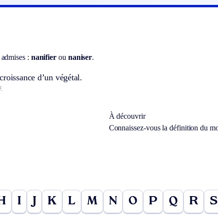
 admises :
nanifier
ou
naniser
.
croissance d’un végétal.
é.
À découvrir
Connaissez-vous la définition du m
H
I
J
K
L
M
N
O
P
Q
R
S