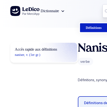
Aller au contenu
Co
Dictionnaire
0
r
Définitions
Nani
Accès rapide aux définitions
naniser, v. (1er gr.)
verbe
Définitions, synon
Définitions 