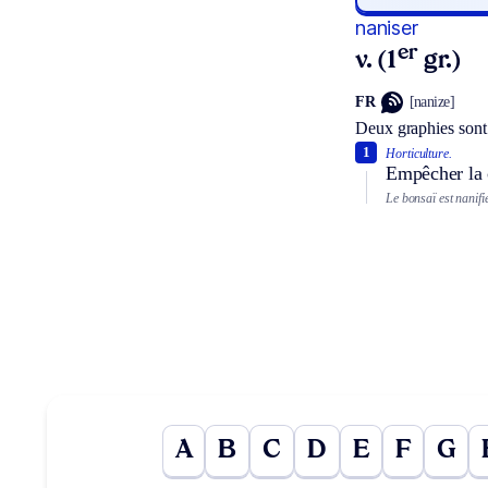
naniser
er
v. (1
gr.)
FR
[nanize]
Deux graphies sont
1
Horticulture.
Empêcher la 
Le bonsaï est nanifi
A
B
C
D
E
F
G