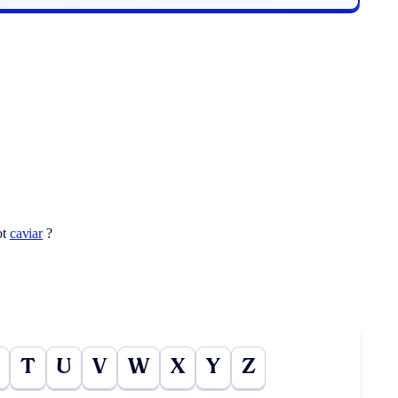
ot
caviar
?
T
U
V
W
X
Y
Z