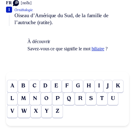
FR
[nɑ̃du]
1
Ornithologie.
Oiseau d’Amérique du Sud, de la famille de
l’autruche (ratite).
À découvrir
Savez-vous ce que signifie le mot
biliaire
?
A
B
C
D
E
F
G
H
I
J
K
L
M
N
O
P
Q
R
S
T
U
V
W
X
Y
Z