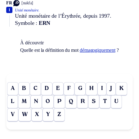
FR
[nakfa]
1
Unité monétaire.
Unité monétaire de l’Érythrée, depuis 1997.
Symbole :
ERN
À découvrir
Quelle est la définition du mot
démagogiquement
?
A
B
C
D
E
F
G
H
I
J
K
L
M
N
O
P
Q
R
S
T
U
V
W
X
Y
Z