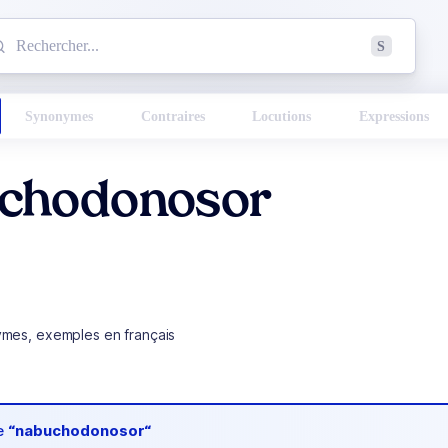
mmencez à chercher un mot dans le dictionnaire :
S
esults found.
Synonymes
Contraires
Locutions
Expressions
chodonosor
ymes, exemples en français
de
“nabuchodonosor“