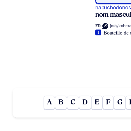
nabuchodonos
nom mascul
FR
[nabykɔdɔnɔz
Bouteille de 
1
A
B
C
D
E
F
G