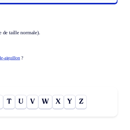
 de taille normale).
e-aiguillon
?
T
U
V
W
X
Y
Z