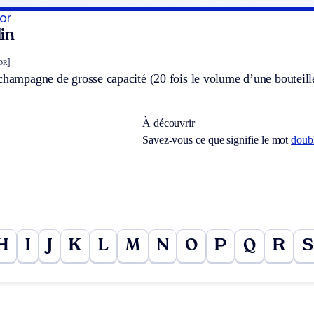
or
in
ɔʀ]
champagne de grosse capacité (20 fois le volume d’une bouteille
À découvrir
Savez-vous ce que signifie le mot
doubl
H
I
J
K
L
M
N
O
P
Q
R
S