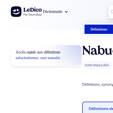
Aller au contenu
Co
Dictionnaire
0
r
Définitions
Nabu
Accès rapide aux définitions
nabuchodonosor, nom masculin
nom masculin
Définitions, synon
Définitions 