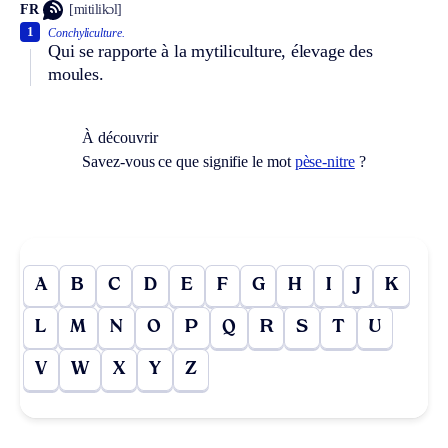
FR
[mitilikɔl]
1
Conchyliculture.
Qui se rapporte à la mytiliculture, élevage des
moules.
À découvrir
Savez-vous ce que signifie le mot
pèse-nitre
?
A
B
C
D
E
F
G
H
I
J
K
L
M
N
O
P
Q
R
S
T
U
V
W
X
Y
Z