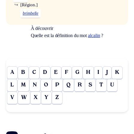
↪
[Région.]
brimbelle
À découvrir
Quelle est la définition du mot
alcalin
?
A
B
C
D
E
F
G
H
I
J
K
L
M
N
O
P
Q
R
S
T
U
V
W
X
Y
Z