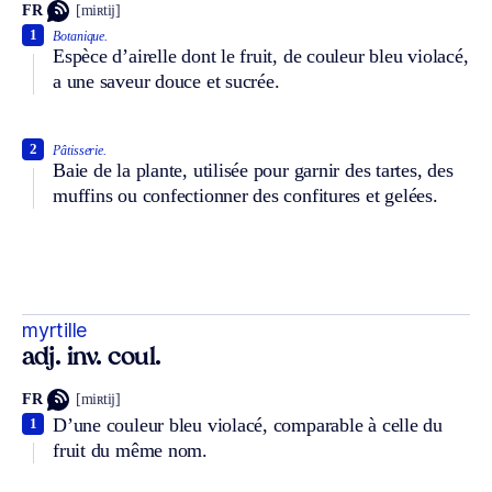
FR
[miʀtij]
1
Botanique.
Espèce d’airelle dont le fruit, de couleur bleu violacé,
a une saveur douce et sucrée.
2
Pâtisserie.
Baie de la plante, utilisée pour garnir des tartes, des
muffins ou confectionner des confitures et gelées.
myrtille
adj. inv. coul.
FR
[miʀtij]
D’une couleur bleu violacé, comparable à celle du
1
fruit du même nom.