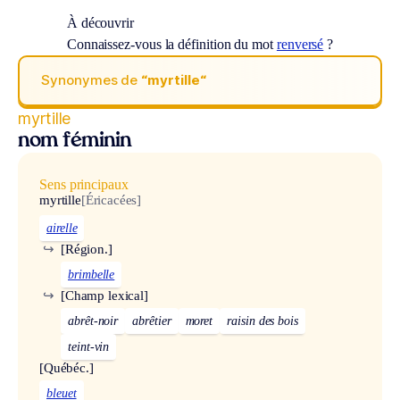
À découvrir
Connaissez-vous la définition du mot
renversé
?
Synonymes de
“myrtille“
myrtille
nom féminin
Sens principaux
myrtille
[Éricacées]
airelle
↪
[Région.]
brimbelle
↪
[Champ lexical]
abrêt-noir
abrêtier
moret
raisin des bois
teint-vin
[Québéc.]
bleuet