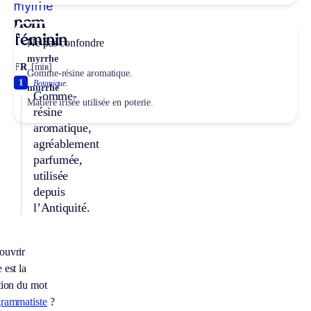
myrrhe
nom
féminin
Ne pas confondre
myrrhe
FR
[miʀ]
Gomme-résine aromatique.
1
Botanique.
murrhe
Gomme-
Matière irisée utilisée en poterie.
résine
aromatique,
agréablement
parfumée,
utilisée
depuis
l’Antiquité.
ouvrir
 est la
tion du mot
grammatiste
?