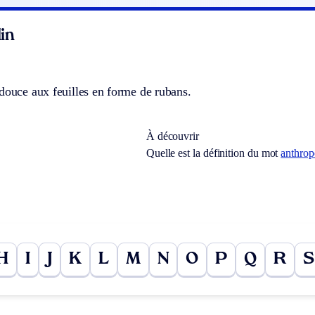
in
douce aux feuilles en forme de rubans.
À découvrir
Quelle est la définition du mot
anthrop
H
I
J
K
L
M
N
O
P
Q
R
S