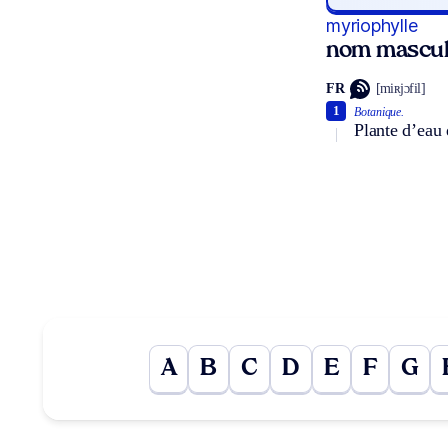
myriophylle
nom mascul
FR
[miʀjɔfil]
1
Botanique.
Plante d’eau 
A
B
C
D
E
F
G