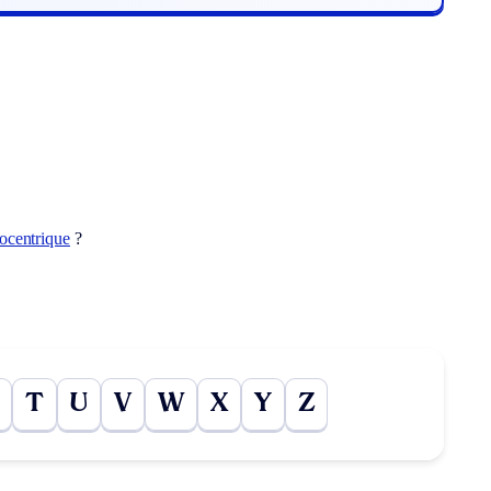
ocentrique
?
T
U
V
W
X
Y
Z