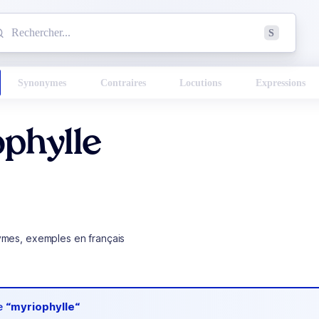
mmencez à chercher un mot dans le dictionnaire :
S
esults found.
Synonymes
Contraires
Locutions
Expressions
phylle
ymes, exemples en français
de
“myriophylle“