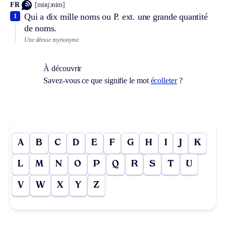
FR
[miʀjɔnim]
Qui a dix mille noms ou
P. ext.
une grande quantité
1
de noms.
Une déesse myrionyme.
À découvrir
Savez-vous ce que signifie le mot
écolleter
?
A
B
C
D
E
F
G
H
I
J
K
L
M
N
O
P
Q
R
S
T
U
V
W
X
Y
Z