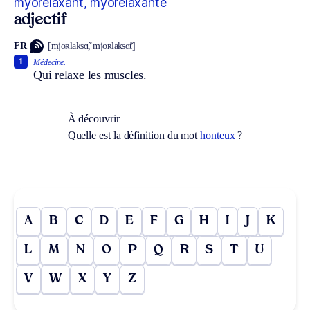
myorelaxant, myorelaxante
adjectif
FR
[mjoʀlaksɑ̃, mjoʀlaksɑ̃t]
1
Médecine.
Qui relaxe les muscles.
À découvrir
Quelle est la définition du mot
honteux
?
A
B
C
D
E
F
G
H
I
J
K
L
M
N
O
P
Q
R
S
T
U
V
W
X
Y
Z