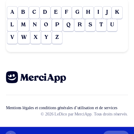
A
B
C
D
E
F
G
H
I
J
K
L
M
N
O
P
Q
R
S
T
U
V
W
X
Y
Z
Mentions légales et conditions générales d’utilisation et de services
© 2026 LeDico par MerciApp. Tous droits réservés.