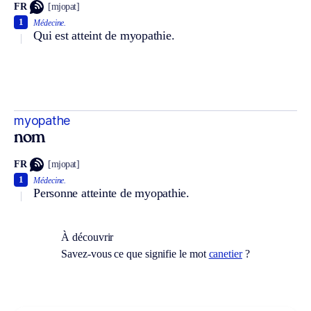
FR
[mjopat]
1
Médecine.
Qui est atteint de myopathie.
myopathe
nom
FR
[mjopat]
1
Médecine.
Personne atteinte de myopathie.
À découvrir
Savez-vous ce que signifie le mot
canetier
?