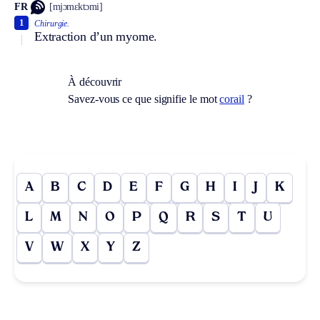
FR
[mjɔmɛktɔmi]
1
Chirurgie.
Extraction d’un myome.
À découvrir
Savez-vous ce que signifie le mot
corail
?
A
B
C
D
E
F
G
H
I
J
K
L
M
N
O
P
Q
R
S
T
U
V
W
X
Y
Z