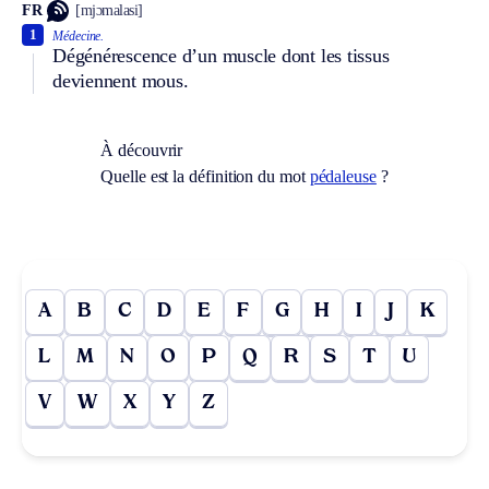
FR
[mjɔmalasi]
1
Médecine.
Dégénérescence d’un muscle dont les tissus
deviennent mous.
À découvrir
Quelle est la définition du mot
pédaleuse
?
A
B
C
D
E
F
G
H
I
J
K
L
M
N
O
P
Q
R
S
T
U
V
W
X
Y
Z