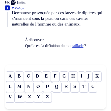
FR
[mijaz]
1
Pathologie.
Dermatose provoquée par des larves de diptères qui
s’insinuent sous la peau ou dans des cavités
naturelles de l’homme ou des animaux.
À découvrir
Quelle est la définition du mot
taillade
?
A
B
C
D
E
F
G
H
I
J
K
L
M
N
O
P
Q
R
S
T
U
V
W
X
Y
Z