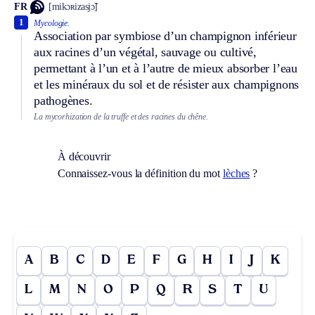
FR
[mikɔʀizasjɔ̃]
1
Mycologie.
Association par symbiose d’un champignon inférieur
aux racines d’un végétal, sauvage ou cultivé,
permettant à l’un et à l’autre de mieux absorber l’eau
et les minéraux du sol et de résister aux champignons
pathogènes.
La mycorhization de la truffe et des racines du chêne.
À découvrir
Connaissez-vous la définition du mot
lèches
?
A
B
C
D
E
F
G
H
I
J
K
L
M
N
O
P
Q
R
S
T
U