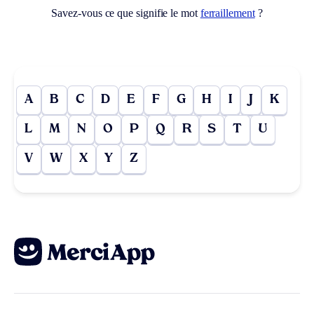
Savez-vous ce que signifie le mot
ferraillement
?
A
B
C
D
E
F
G
H
I
J
K
L
M
N
O
P
Q
R
S
T
U
V
W
X
Y
Z