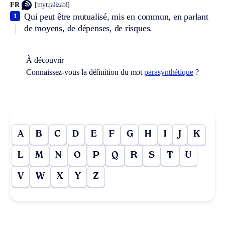
FR
[mytɥalizabl]
Qui peut être mutualisé, mis en commun, en parlant
1
de moyens, de dépenses, de risques.
À découvrir
Connaissez-vous la définition du mot
parasynthétique
?
A
B
C
D
E
F
G
H
I
J
K
L
M
N
O
P
Q
R
S
T
U
V
W
X
Y
Z