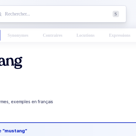
mmencez à chercher un mot dans le dictionnaire :
S
esults found.
Synonymes
Contraires
Locutions
Expressions
ang
ymes, exemples en français
de
“mustang“