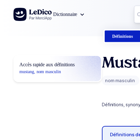
Aller au contenu
Co
Dictionnaire
0
r
Définitions
Must
Accès rapide aux définitions
mustang, nom masculin
nom masculin
Définitions, synon
Définitions 