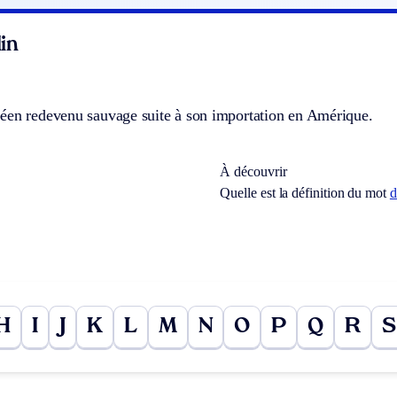
in
éen redevenu sauvage suite à son importation en Amérique.
À découvrir
Quelle est la définition du mot
d
H
I
J
K
L
M
N
O
P
Q
R
S