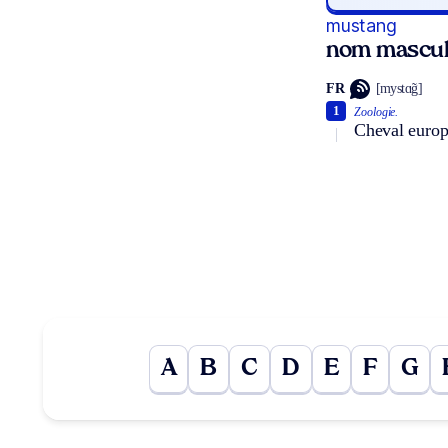
mustang
nom mascul
FR
[mystɑ̃g]
1
Zoologie.
Cheval europ
A
B
C
D
E
F
G