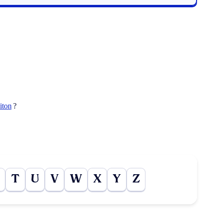
iton
?
T
U
V
W
X
Y
Z