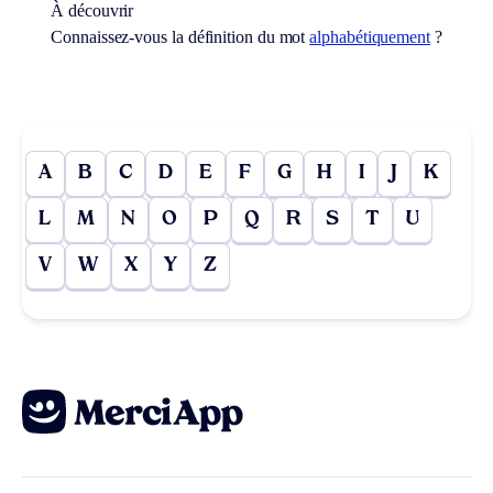
À découvrir
Connaissez-vous la définition du mot
alphabétiquement
?
A
B
C
D
E
F
G
H
I
J
K
L
M
N
O
P
Q
R
S
T
U
V
W
X
Y
Z