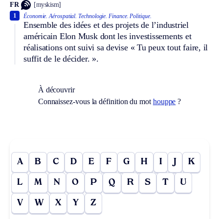
FR
[myskism]
1
Économie.
Aérospatial.
Technologie.
Finance.
Politique.
Ensemble des idées et des projets de l’industriel
américain Elon Musk dont les investissements et
réalisations ont suivi sa devise « Tu peux tout faire, il
suffit de le décider. ».
À découvrir
Connaissez-vous la définition du mot
houppe
?
A
B
C
D
E
F
G
H
I
J
K
L
M
N
O
P
Q
R
S
T
U
V
W
X
Y
Z