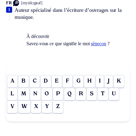
FR
[myzikɔgʀaf]
Auteur spécialisé dans l’écriture d’ouvrages sur la
1
musique.
À découvrir
Savez-vous ce que signifie le mot
sèneçon
?
A
B
C
D
E
F
G
H
I
J
K
L
M
N
O
P
Q
R
S
T
U
V
W
X
Y
Z