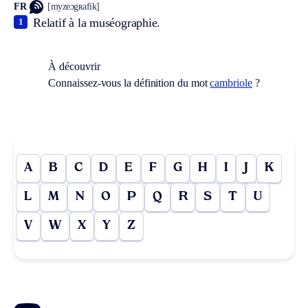
FR
[myzeɔgʀafik]
Relatif à la muséographie.
1
À découvrir
Connaissez-vous la définition du mot
cambriole
?
A
B
C
D
E
F
G
H
I
J
K
L
M
N
O
P
Q
R
S
T
U
V
W
X
Y
Z