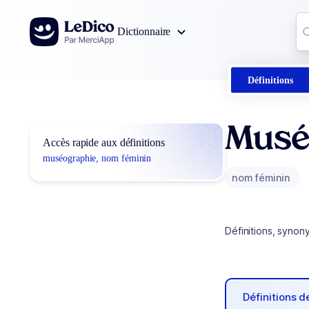
Aller au contenu
Co
Dictionnaire
0
r
Définitions
Musé
Accès rapide aux définitions
muséographie, nom féminin
nom féminin
Définitions, synon
Définitions 