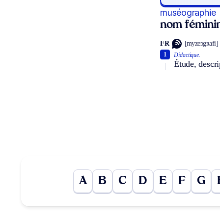
muséographie
nom fémini
FR
[myzeɔgʀafi]
1
Didactique.
Étude, descri
A
B
C
D
E
F
G