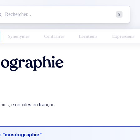
mmencez à chercher un mot dans le dictionnaire :
S
esults found.
Synonymes
Contraires
Locutions
Expressions
ographie
ymes, exemples en français
de
“muséographie“