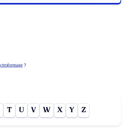
ectroformage
?
T
U
V
W
X
Y
Z