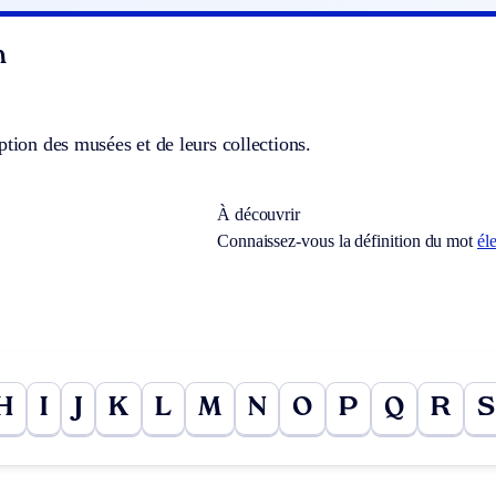
n
ption des musées et de leurs collections.
À découvrir
Connaissez-vous la définition du mot
él
H
I
J
K
L
M
N
O
P
Q
R
S