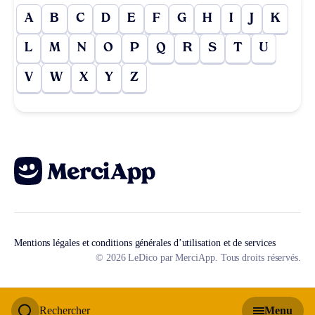
A
B
C
D
E
F
G
H
I
J
K
L
M
N
O
P
Q
R
S
T
U
V
W
X
Y
Z
Mentions légales et conditions générales d’utilisation et de services
© 2026 LeDico par MerciApp. Tous droits réservés.
Rechercher
Menu