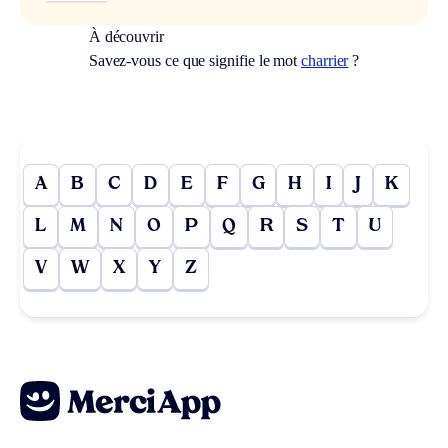
À découvrir
Savez-vous ce que signifie le mot
charrier
?
A
B
C
D
E
F
G
H
I
J
K
L
M
N
O
P
Q
R
S
T
U
V
W
X
Y
Z