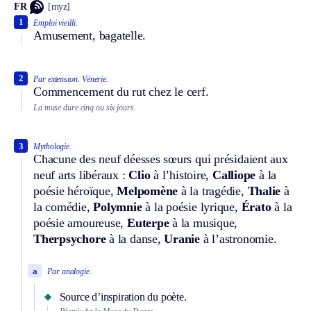
FR
[myz]
1
Emploi vieilli.
Amusement, bagatelle.
2
Par extension.
Vénerie.
Commencement du rut chez le cerf.
La muse dure cinq ou six jours.
3
Mythologie.
Chacune des neuf déesses sœurs qui présidaient aux
neuf arts libéraux :
Clio
à l’histoire,
Calliope
à la
poésie héroïque,
Melpomène
à la tragédie,
Thalie
à
la comédie,
Polymnie
à la poésie lyrique,
Érato
à la
poésie amoureuse,
Euterpe
à la musique,
Therpsychore
à la danse,
Uranie
à l’astronomie.
a
Par analogie.
Source d’inspiration du poète.