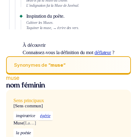
Béatrix fut la Muse du Dante.
L’indignation fut la Muse de Juvénal.
Inspiration du poète.
Cultiver les Muses.
Taquiner la muse,
→ écrire des vers.
À découvrir
Connaissez-vous la définition du mot
déflateur
?
Synonymes de
“muse“
muse
nom féminin
Sens principaux
[Sens commun]
inspiratrice
égérie
Muse
[La…]
la poésie